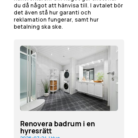
du då något att hänvisa till. I avtalet bör
det även stå hur garanti och
reklamation fungerar, samt hur
betalning ska ske.
Renovera badrum i en
hyresrätt
2026-07-24
|
Hus